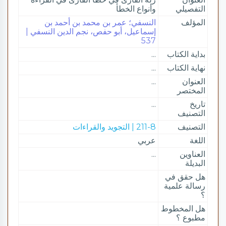
التفصيلي
وأنواع الخطأ
المؤلف
النسفي؛ عمر بن محمد بن أحمد بن
إسماعيل، أبو حفص، نجم الدين النسفي |
537
بداية الكتاب
...
نهاية الكتاب
...
العنوان
...
المختصر
تاريخ
...
التصنيف
التصنيف
211-8 | التجويد والقراءات
اللغة
عربي
العناوين
...
البديلة
هل حقق في
رسالة علمية
؟
هل المخطوط
مطبوع ؟