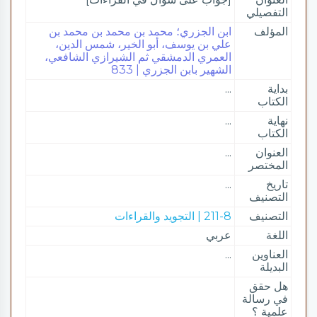
التفصيلي
المؤلف
ابن الجزري؛ محمد بن محمد بن محمد بن
علي بن يوسف، أبو الخير، شمس الدين،
العمري الدمشقي ثم الشيرازي الشافعي،
الشهير بابن الجزري | 833
بداية
...
الكتاب
نهاية
...
الكتاب
العنوان
...
المختصر
تاريخ
...
التصنيف
التصنيف
211-8 | التجويد والقراءات
اللغة
عربي
العناوين
...
البديلة
هل حقق
في رسالة
علمية ؟