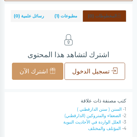
المخطوطات (0)
مطبوعات (1)
رسائل علمية (0)
شر
اشترك لتشاهد هذا المحتوى
تسجيل الدخول
اشترك الآن
كتب مصنفة ذات علاقة
1-
السنن ( سنن الدارقطني )
2-
الضعفاء والمتروكين (الدارقطني)
3-
العلل الواردة في الأحاديث النبوية
4-
المؤتلف والمختلف