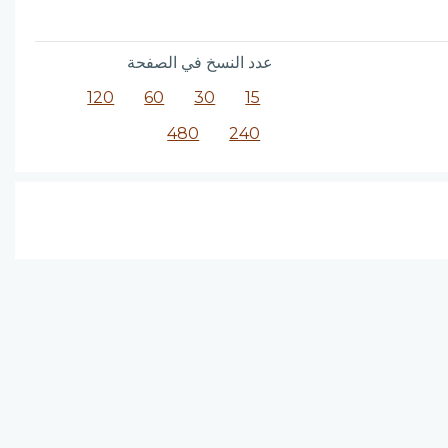
عدد النسخ في الصفحة
120
60
30
15
480
240