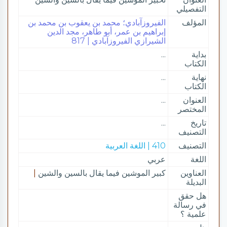
التفصيلي
المؤلف
الفيروزآبادي؛ محمد بن يعقوب بن محمد بن
إبراهيم بن عمر، أبو طاهر، مجد الدين
الشيرازي الفيروزآبادي | 817
بداية
...
الكتاب
نهاية
...
الكتاب
العنوان
...
المختصر
تاريخ
...
التصنيف
التصنيف
410 | اللغة العربية
اللغة
عربي
العناوين
كبير الموشين فيما يقال بالسين والشين
|
البديلة
هل حقق
في رسالة
علمية ؟