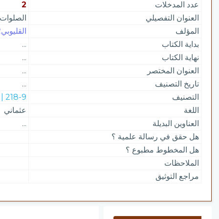
عدد المدخلات
2
العنوان التفصيلي
الصلوات 
المؤلف
القليوبي؛
بداية الكتاب
...
نهاية الكتاب
...
العنوان المختصر
...
تاريخ التصنيف
...
التصنيف
218-9 | التصوف الإسلامي
اللغة
عثماني
العناوين البديلة
...
هل حقق في رسالة علمية ؟
هل المخطوط مطبوع ؟
الملاحظات
مراجع التوثيق