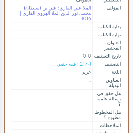
المؤلف
الملا علي القاري؛ علي بن (سلطان)
محمد، نور الدين الملا الهروي القاري |
1014
بداية الكتاب
...
نهاية الكتاب
...
العنوان
...
المختصر
تاريخ التصنيف
1010
التصنيف
217-1 | فقه حنفي
اللغة
عربي
العناوين
...
البديلة
هل حقق في
رسالة علمية
؟
هل المخطوط
مطبوع ؟
الملاحظات