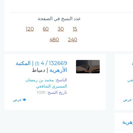
عدد النسخ في الصفحة
120
60
30
15
480
240
132669 / 4
| المكتبة
(1)
الأزهرية
| دمياط
بعي
الناسخ:
محمد بن رمضان
المسيري الشافعي
تاريخ النسخ:
1059
عرض
عرض
زهرية