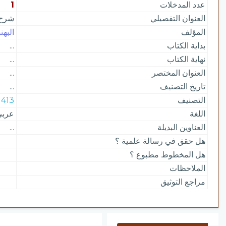
عدد المدخلات
1
العنوان التفصيلي
شرح 
المؤلف
البهن
بداية الكتاب
...
نهاية الكتاب
...
العنوان المختصر
...
تاريخ التصنيف
...
التصنيف
413 | المعاجم اللغوية
اللغة
عربي
العناوين البديلة
...
هل حقق في رسالة علمية ؟
هل المخطوط مطبوع ؟
الملاحظات
مراجع التوثيق