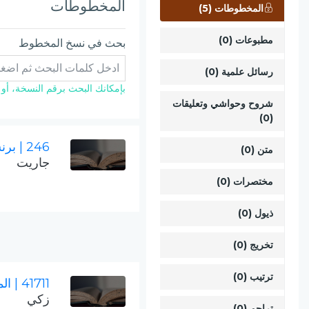
المخطوطات
المخطوطات (5)
مطبوعات (0)
بحث في نسخ المخطوط
رسائل علمية (0)
بإمكانك البحث برقم النسخة، أو ال
شروح وحواشي وتعليقات
(0)
246
| بر
متن (0)
جاريت
مختصرات (0)
ذيول (0)
تخريج (0)
ترتيب (0)
41711
| ال
زكي
تراجم (0)