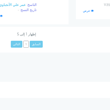
الناسخ:
عمر علي الأنجباوي
تاريخ النسخ:
-
عرض
إظهار
1
إلى
5
السابق
1
التالي