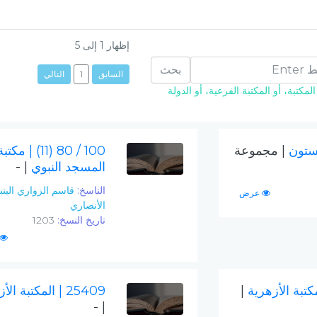
إظهار
1
إلى
5
بحث
السابق
1
التالي
مكتبة، أو المكتبة الفرعية، أو الدولة
نستون
| مجموعة
100 / 80 (11)
| مكتبة
المسجد النبوي
| -
الناسخ:
قاسم الزواري الين
عرض
الأنصاري
تاريخ النسخ:
1203
مكتبة الأزهرية
|
25409
| المكتبة الأ
| -