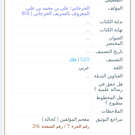
المؤلف
الجرجاني؛ علي بن محمد بن علي،
المعروف بالشريف الجرجاني | 816
بداية الكتاب
...
نهاية الكتاب
...
العنوان
...
المختصر
تاريخ التصنيف
...
التصنيف
520 | فلك
اللغة
عربي
العناوين البديلة
...
هل حقق في
رسالة علمية ؟
هل المخطوط
مطبوع ؟
الملاحظات
مراجع التوثيق
معجم المؤلفين ( كحالة )
رقم الجزء: 7 / رقم الصفحة: 216