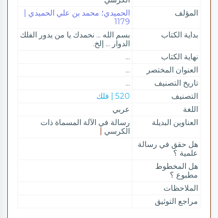
المؤلف
الحميدي؛ محمد بن علي الحميدي |
1179
بداية الكتاب
بسم الله ... نحمدك يا من يدور الفلك
الدوار ... إلخ.
نهاية الكتاب
...
العنوان المختصر
...
تاريخ التصنيف
...
التصنيف
520 | فلك
اللغة
عربي
العناوين البديلة
رسالة في الآلة المسماة ذات
الكرسي
|
هل حقق في رسالة
علمية ؟
هل المخطوط
مطبوع ؟
الملاحظات
مراجع التوثيق