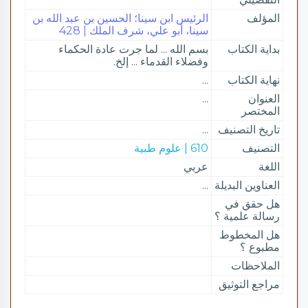
المؤلف
الرئيس ابن سينا؛ الحسين بن عبد الله بن
سينا، أبو علي، شرف الملك | 428
بداية الكتاب
بسم الله ... لما جرت عادة الحكماء
وفضلاء القدماء ... إلخ.
نهاية الكتاب
...
العنوان
...
المختصر
تاريخ التصنيف
...
التصنيف
610 | علوم طبية
اللغة
عربي
العناوين البديلة
...
هل حقق في
رسالة علمية ؟
هل المخطوط
مطبوع ؟
الملاحظات
مراجع التوثيق