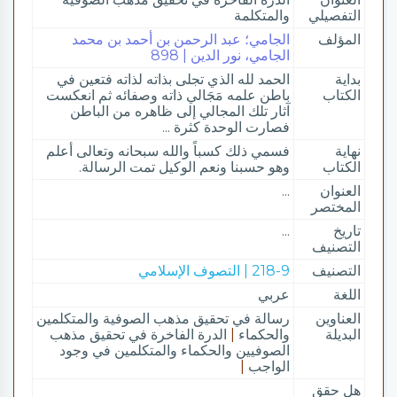
التفصيلي
والمتكلمة
المؤلف
الجامي؛ عبد الرحمن بن أحمد بن محمد
الجامي، نور الدين | 898
بداية
الحمد لله الذي تجلى بذاته لذاته فتعين في
الكتاب
باطن علمه مَجَالي ذاته وصفائه ثم انعكست
آثار تلك المجالي إلى ظاهره من الباطن
فصارت الوحدة كثرة ...
نهاية
فسمي ذلك كسباً والله سبحانه وتعالى أعلم
الكتاب
وهو حسبنا ونعم الوكيل تمت الرسالة.
العنوان
...
المختصر
تاريخ
...
التصنيف
التصنيف
218-9 | التصوف الإسلامي
اللغة
عربي
العناوين
رسالة في تحقيق مذهب الصوفية والمتكلمين
البديلة
والحكماء
|
الدرة الفاخرة في تحقيق مذهب
الصوفيين والحكماء والمتكلمين في وجود
الواجب
|
هل حقق