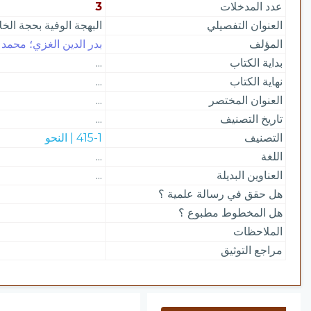
عدد المدخلات
3
العنوان التفصيلي
البهجة الوفية بحجة الخل
المؤلف
بدر الدين الغزي؛ محمد 
بداية الكتاب
...
نهاية الكتاب
...
العنوان المختصر
...
تاريخ التصنيف
...
التصنيف
415-1 | النحو
اللغة
...
العناوين البديلة
...
هل حقق في رسالة علمية ؟
هل المخطوط مطبوع ؟
الملاحظات
مراجع التوثيق