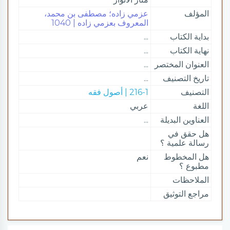
المؤلف
عزمي زاده؛ مصطفى بن محمد،
المعروف بعزمي زاده | 1040
بداية الكتاب
...
نهاية الكتاب
...
العنوان المختصر
...
تاريخ التصنيف
...
التصنيف
216-1 | أصول فقه
اللغة
عربي
العناوين البديلة
...
هل حقق في
رسالة علمية ؟
هل المخطوط
نعم
مطبوع ؟
الملاحظات
مراجع التوثيق