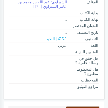
المؤلف
الشبراوي؛ عبد الله بن محمد بن
عامر الشبراوي | 1171
بداية الكتاب
...
نهاية الكتاب
...
العنوان المختصر
...
تاريخ التصنيف
...
التصنيف
415-1 | النحو
اللغة
عربي
العناوين البديلة
...
هل حقق في
رسالة علمية ؟
هل المخطوط
مطبوع ؟
الملاحظات
مراجع التوثيق