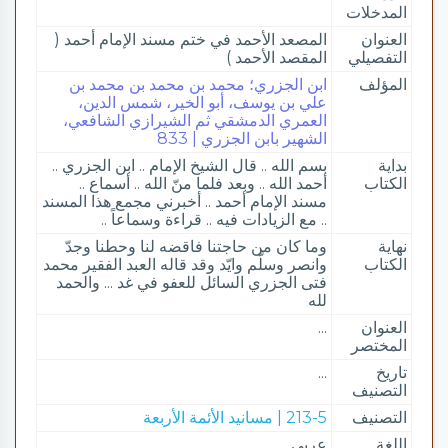
المدخلات
العنوان
المصعد الأحمد في ختم مسند الإمام أحمد (
التفصيلي
المقصد الأحمد )
المؤلف
ابن الجزري؛ محمد بن محمد بن محمد بن
علي بن يوسف، أبو الخير، شمس الدين،
العمري الدمشقي ثم الشيرازي الشافعي،
الشهير بابن الجزري | 833
بداية
بسم الله .. قال الشيخ الإمام .. ابن الجزري ..
الكتاب
أحمد الله .. وبعد فلما منّ الله .. أسماع ..
مسند الإمام أحمد .. أخبرني مجمع هذا المسند
.. مع الزيادات فيه .. قراءة وسماعاً ..
نهاية
وما كان من حاجتنا فاقضه لنا وحطنا وجدّ
الكتاب
وانصر وسلّم وايّد وقد قاله العبد الفقير محمد
فتى الجزري السائل للعفو في غد ... والحمد
لله
العنوان
...
المختصر
تاريخ
...
التصنيف
التصنيف
213-5 | مسانيد الأئمة الأربعة
اللغة
عربي