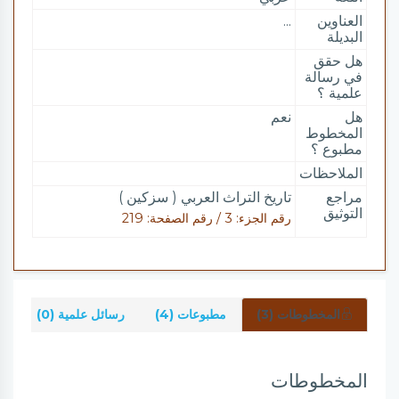
العناوين
...
البديلة
هل حقق
في رسالة
علمية ؟
هل
نعم
المخطوط
مطبوع ؟
الملاحظات
مراجع
تاريخ التراث العربي ( سزكين )
التوثيق
رقم الجزء: 3 / رقم الصفحة: 219
المخطوطات (3)
مطبوعات (4)
رسائل علمية (0)
شر
المخطوطات