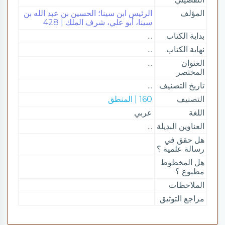
المؤلف
الرئيس ابن سينا؛ الحسين بن عبد الله بن
سينا، أبو علي، شرف الملك | 428
بداية الكتاب
...
نهاية الكتاب
...
العنوان
...
المختصر
تاريخ التصنيف
...
التصنيف
160 | المنطق
اللغة
عربي
العناوين البديلة
...
هل حقق في
رسالة علمية ؟
هل المخطوط
مطبوع ؟
الملاحظات
مراجع التوثيق