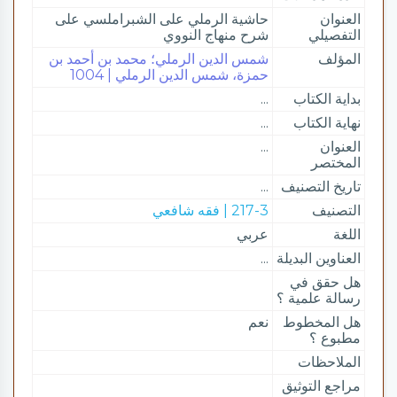
العنوان
حاشية الرملي على الشبراملسي على
التفصيلي
شرح منهاج النووي
المؤلف
شمس الدين الرملي؛ محمد بن أحمد بن
حمزة، شمس الدين الرملي | 1004
بداية الكتاب
...
نهاية الكتاب
...
العنوان
...
المختصر
تاريخ التصنيف
...
التصنيف
217-3 | فقه شافعي
اللغة
عربي
العناوين البديلة
...
هل حقق في
رسالة علمية ؟
هل المخطوط
نعم
مطبوع ؟
الملاحظات
مراجع التوثيق