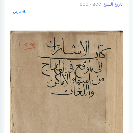
تاريخ النسخ:
800 - 900
عرض