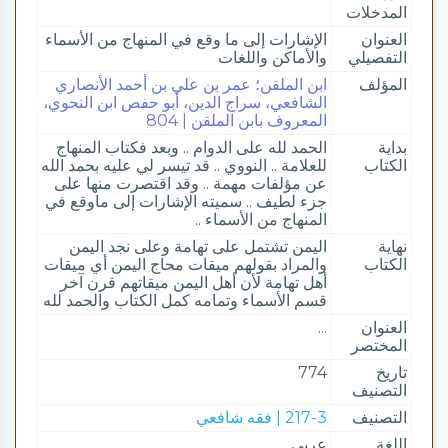
المدخلات
العنوان
الإشارات إلى ما وقع في المنهاج من الأسماء
التفصيلي
والأماكن واللغات
المؤلف
ابن الملقن؛ عمر بن علي بن أحمد الأنصاري
الشافعي، سراج الدين، أبو حفص ابن النحوي،
المعروف بابن الملقن | 804
بداية
الحمد لله على الدوام .. وبعد فكتاب المنهاج
الكتاب
للعلامة .. النووي .. قد تيسر لي عليه بحمد الله
عن مؤلفات مهمة .. وقد اقتصرت منها على
جزء لطيف .. سميته الإشارات إلى ماوقع في
المنهاج من الأسماء ..
نهاية
اليمن تشتمل على تهامة وعلى نجد اليمن
الكتاب
والمراد بقولهم ميقات محاج اليمن أي ميقات
أهل تهامة لأن أهل اليمن ميقاتهم قرن آخر
قسم الأسماء وتمامه كمل الكتاب والحمد لله
العنوان
...
المختصر
تاريخ
774
التصنيف
التصنيف
217-3 | فقه شافعي
اللغة
عربي