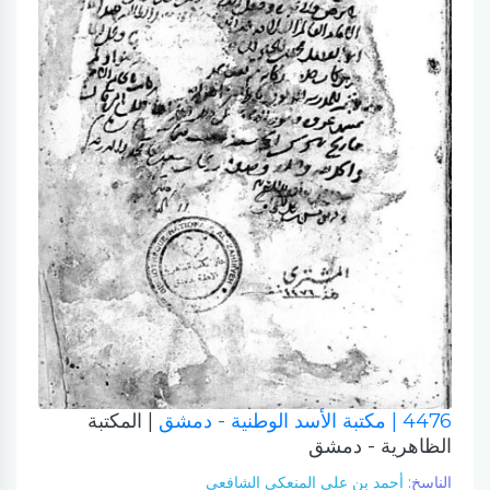
4476
| مكتبة الأسد الوطنية - دمشق
| المكتبة
الظاهرية - دمشق
الناسخ:
أحمد بن علي المنعكي الشافعي