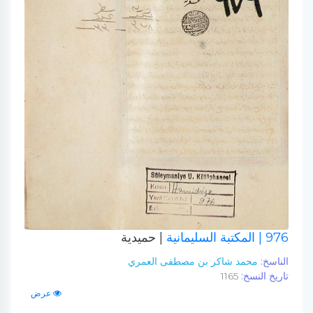
976
| المكتبة السليمانية
| حميدية
الناسخ:
محمد شاكر بن مصطفى العمري
تاريخ النسخ:
1165
عرض