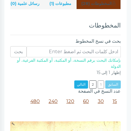
المخطوطات (28)
مطبوعات (1)
رسائل علمية (0)
ش
المخطوطات
بحث في نسخ المخطوط
بحث
بإمكانك البحث برقم النسخة، أو المكتبة، أو المكتبة الفرعية، أو
الدولة
إظهار
1
إلى
15
السابق
1
2
التالي
عدد النسخ في الصفحة
480
240
120
60
30
15