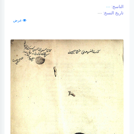
الناسخ:
---
تاريخ النسخ:
---
عرض