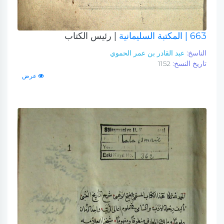
663
| المكتبة السليمانية
| رئيس الكتاب
الناسخ:
عبد القادر بن عمر الحموي
تاريخ النسخ:
1152
عرض