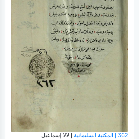
362
| المكتبة السليمانية
| لالا إسماعيل