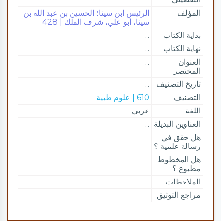
المؤلف
الرئيس ابن سينا؛ الحسين بن عبد الله بن
سينا، أبو علي، شرف الملك | 428
بداية الكتاب
...
نهاية الكتاب
...
العنوان
...
المختصر
تاريخ التصنيف
...
التصنيف
610 | علوم طبية
اللغة
عربي
العناوين البديلة
...
هل حقق في
رسالة علمية ؟
هل المخطوط
مطبوع ؟
الملاحظات
مراجع التوثيق