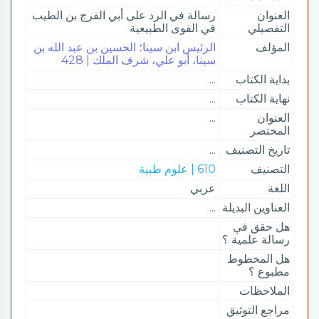
العنوان
رسالة في الرد على أبي الفرج بن الطيب
التفصيلي
في القوى الطبيعية
المؤلف
الرئيس ابن سينا؛ الحسين بن عبد الله بن
سينا، أبو علي، شرف الملك | 428
بداية الكتاب
...
نهاية الكتاب
...
العنوان
...
المختصر
تاريخ التصنيف
...
التصنيف
610 | علوم طبية
اللغة
عربي
العناوين البديلة
...
هل حقق في
رسالة علمية ؟
هل المخطوط
مطبوع ؟
الملاحظات
مراجع التوثيق