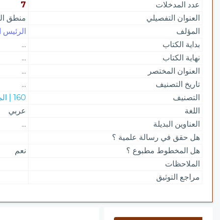
عدد المدخلات
7
العنوان التفصيلي
منطق الم
المؤلف
الرئيس اب
بداية الكتاب
...
نهاية الكتاب
...
العنوان المختصر
...
تاريخ التصنيف
...
التصنيف
160 | المنطق
اللغة
عربي
العناوين البديلة
...
هل حقق في رسالة علمية ؟
هل المخطوط مطبوع ؟
نعم
الملاحظات
مراجع التوثيق