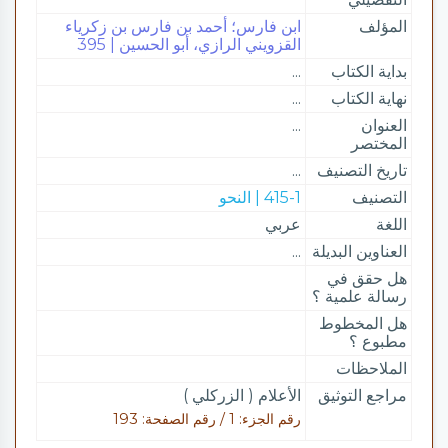
المؤلف
ابن فارس؛ أحمد بن فارس بن زكرياء
القزويني الرازي، أبو الحسين | 395
بداية الكتاب
...
نهاية الكتاب
...
العنوان
...
المختصر
تاريخ التصنيف
...
التصنيف
415-1 | النحو
اللغة
عربي
العناوين البديلة
...
هل حقق في
رسالة علمية ؟
هل المخطوط
مطبوع ؟
الملاحظات
مراجع التوثيق
الأعلام ( الزركلي )
رقم الجزء: 1 / رقم الصفحة: 193