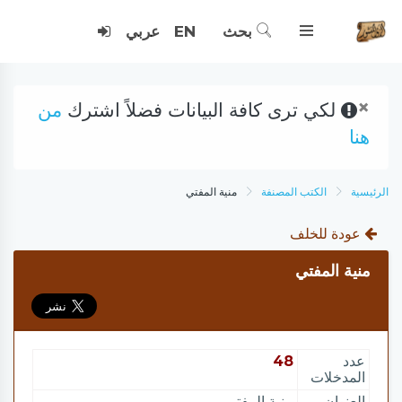
بحث
EN
عربي
×
لكي ترى كافة البيانات فضلاً اشترك
من
هنا
الرئيسية
الكتب المصنفة
منية المفتي
عودة للخلف
منية المفتي
عدد
48
المدخلات
العنوان
منية المفتي