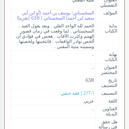
التفصيلي
المؤلف
السجستاني؛ يوسف بن أحمد (أو ابن أبي
سعيد ابن أحمد) السجستاني | 638 (تقريبا)
بداية
الحمد لله الواحد العلي .. وبعد يقول العبد ..
الكتاب
السجستاني .. لما وقعت في زمان قصور
الهمم وكثرت الآفات .. هجس في فؤادي أن
ألخص نوادر الواقعات .. فانتخبتها ولخصتها ..
وسميته منية المفتي ..
نهاية
...
الكتاب
العنوان
...
المختصر
تاريخ
638
التصنيف
التصنيف
217-1 | فقه حنفي
اللغة
عربي
العناوين
...
البديلة
هل حقق
في رسالة