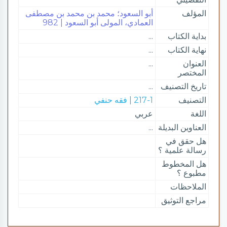
المؤلف
أبو السعود؛ محمد بن محمد بن مصطفى
العمادي، المولى أبو السعود | 982
بداية الكتاب
...
نهاية الكتاب
...
العنوان
...
المختصر
تاريخ التصنيف
...
التصنيف
217-1 | فقه حنفي
اللغة
عربي
العناوين البديلة
...
هل حقق في
رسالة علمية ؟
هل المخطوط
مطبوع ؟
الملاحظات
مراجع التوثيق