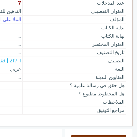
عدد المدخلات
7
العنوان التفصيلي
التدهين للت
المؤلف
الملا علي ا
بداية الكتاب
...
نهاية الكتاب
...
العنوان المختصر
...
تاريخ التصنيف
...
التصنيف
217-1 | فقه حنفي
اللغة
عربي
العناوين البديلة
...
هل حقق في رسالة علمية ؟
هل المخطوط مطبوع ؟
الملاحظات
مراجع التوثيق