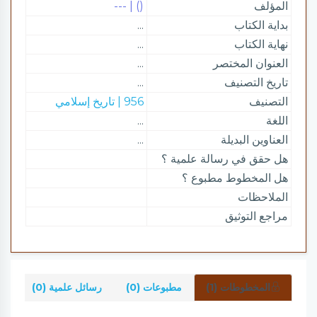
المؤلف
() | ---
بداية الكتاب
...
نهاية الكتاب
...
العنوان المختصر
...
تاريخ التصنيف
...
التصنيف
956 | تاريخ إسلامي
اللغة
...
العناوين البديلة
...
هل حقق في رسالة علمية ؟
هل المخطوط مطبوع ؟
الملاحظات
مراجع التوثيق
المخطوطات (1)
مطبوعات (0)
رسائل علمية (0)
شر