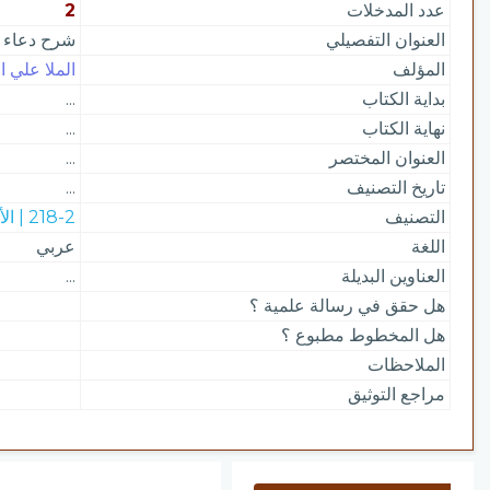
عدد المدخلات
2
العنوان التفصيلي
شرح دعاء 
المؤلف
الملا علي ا
بداية الكتاب
...
نهاية الكتاب
...
العنوان المختصر
...
تاريخ التصنيف
...
التصنيف
218-2 | الأذكار والشعائر الإسلامية
اللغة
عربي
العناوين البديلة
...
هل حقق في رسالة علمية ؟
هل المخطوط مطبوع ؟
الملاحظات
مراجع التوثيق