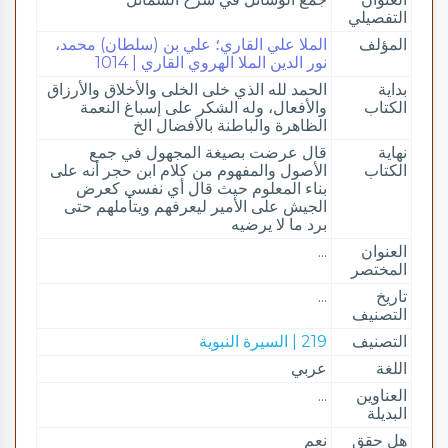
التفصيلي
المؤلف
الملا علي القاري؛ علي بن (سلطان) محمد،
نور الدين الملا الهروي القاري | 1014
بداية
الحمد لله الذي خلى الخلى والأخلاق والأرزاق
الكتاب
والأفعال، وله الشكر على إسباغ النعمة
الظاهرة والباطنة بالأفضال الخ
نهاية
قال عرضت بصيغة المجهول في جمع
الكتاب
الأصول والمفهوم من كلام ابن حجر أنه على
بناء المعلوم حيث قال أي نفسي كعرض
الجيش على الأمير ليعرفهم ويتأملهم حتى
برد ما لا يرضيه
العنوان
...
المختصر
تاريخ
...
التصنيف
التصنيف
219 | السيرة النبوية
اللغة
عربي
العناوين
...
البديلة
هل حقق
نعم