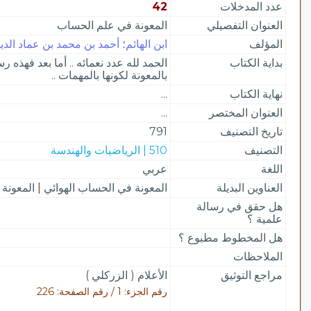
عدد المدخلات
42
العنوان التفصيلي
المعونة في علم الحساب
المؤلف
ابن الهائم؛ أحمد بن محمد بن عماد الدين 
بداية الكتاب
الحمد لله عدد نعمائه .. أما بعد فهذه
بالمعونة لكونها بالمهمات ..
نهاية الكتاب
...
العنوان المختصر
...
تاريخ التصنيف
791
التصنيف
510 | الرياضيات والهندسة
اللغة
عربي
العناوين البديلة
المعونة في الحساب الهوائي
|
المعونة
هل حقق في رسالة
علمية ؟
هل المخطوط مطبوع ؟
الملاحظات
مراجع التوثيق
الأعلام ( الزركلي )
رقم الجزء: 1 / رقم الصفحة: 226