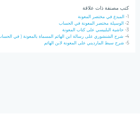
كتب مصنفة ذات علاقة
1-
المبدع في مختصر المعونة
2-
الوسيلة مختصر المعونة في الحساب
3-
حاشية البلبيسي على كتاب المعونة
4-
شرح الشنشوري على رسالة ابن الهائم المسماة بالمعونة ( في الحساب 
5-
شرح سبط المارديني على المعونة لابن الهائم
نسخة الإصدار المرشحة، المحدودة v0.9
يحتوي مشروع (الرق المنشور) على مجموعة من البرامج المتكاملة ؛ تعمل على
(الانترنت) ؛ لتجمع بين أصول علم الفهرسة وبين تقنيات الحاسب الآلي الحديثة.