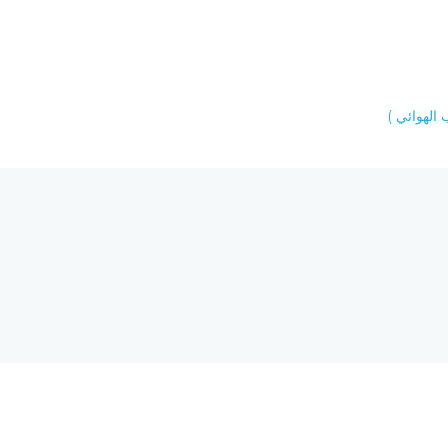
الهوائي )
هل تحتاج إلى مساع
 الحاسبات والشبكة العالمية
req.com