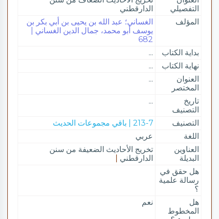
التفصيلي
الدارقطني
المؤلف
الغساني؛ عبد الله بن يحيى بن أبي بكر بن
يوسف أبو محمد، جمال الدين الغساني |
682
بداية الكتاب
...
نهاية الكتاب
...
العنوان
...
المختصر
تاريخ
...
التصنيف
التصنيف
213-7 | باقي مجموعات الحديث
اللغة
عربي
العناوين
تخريج الأحاديث الضعيفة من سنن
البديلة
الدارقطني
|
هل حقق في
رسالة علمية
؟
هل
نعم
المخطوط