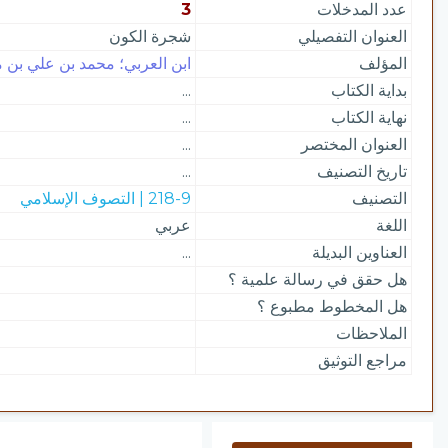
عدد المدخلات
3
العنوان التفصيلي
شجرة الكون
المؤلف
ابن العربي؛ محمد بن علي بن مح
بداية الكتاب
...
نهاية الكتاب
...
العنوان المختصر
...
تاريخ التصنيف
...
التصنيف
218-9 | التصوف الإسلامي
اللغة
عربي
العناوين البديلة
...
هل حقق في رسالة علمية ؟
هل المخطوط مطبوع ؟
الملاحظات
مراجع التوثيق