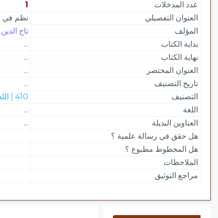
عدد المدخلات
1
العنوان التفصيلي
نظم في م
المؤلف
تاج الدين
بداية الكتاب
...
نهاية الكتاب
...
العنوان المختصر
...
تاريخ التصنيف
...
التصنيف
410 | اللغة العربية
اللغة
...
العناوين البديلة
...
هل حقق في رسالة علمية ؟
هل المخطوط مطبوع ؟
الملاحظات
مراجع التوثيق