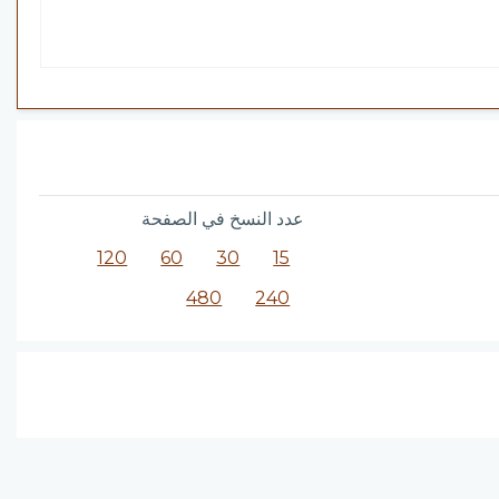
عدد النسخ في الصفحة
120
60
30
15
480
240