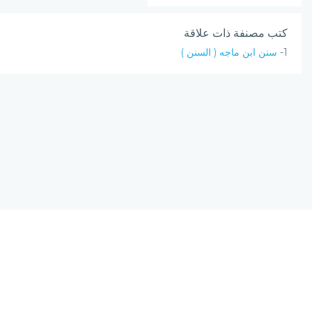
كتب مصنفة ذات علاقة
1-
سنن ابن ماجه ( السنن )
نسخة الإصدار المرشحة، المحدودة v0.9
يحتوي مشروع (الرق المنشور) على مجموعة من البرامج المتكاملة ؛ تعمل على
(الانترنت) ؛ لتجمع بين أصول علم الفهرسة وبين تقنيات الحاسب الآلي الحديثة.