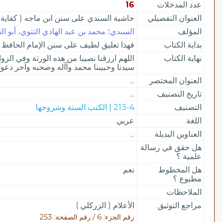
عدد المدخلات
16
العنوان التفصيلي
حاشية السندي على سنن ابن ماجه ( كفاية 
المؤلف
السندي؛ محمد بن عبد الهادي التتوي، أبو الحس
بداية الكتاب
فهذا تعليق لطيف على سنن الإمام الحافظ محم
نهاية الكتاب
اللهم ارزقنا نصيبا من هذه الورثة وفي الز
سيدنا وحبيبنا محمد وآآله وصحبه وآخر دعوا
العنوان المختصر
...
تاريخ التصنيف
...
التصنيف
213-4 | الكتب الستة وشروحها
اللغة
عربي
العناوين البديلة
...
هل حقق في رسالة
علمية ؟
هل المخطوط
نعم
مطبوع ؟
الملاحظات
مراجع التوثيق
الأعلام ( الزركلي )
رقم الجزء: 6 / رقم الصفحة: 253