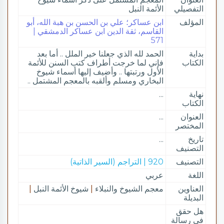
التفصيلي
الأئمة النبل
المؤلف
ابن عساكر؛ علي بن الحسن بن هبة الله، أبو
القاسم، ثقة الدين ابن عساكر الدمشقي |
571
بداية
الحمد لله الذي جعلنا خير الملل .. أما بعد
الكتاب
فإني لما خرجت أطراف كتب السنن للأئمة
الأول ورتبتها .. وأضيف إليها أسماء شيوخ
البخاري ومسلم وألقبه بالمعجم المشتمل ..
نهاية
...
الكتاب
العنوان
...
المختصر
تاريخ
...
التصنيف
التصنيف
920 | التراجم (السير الذاتية)
اللغة
عربي
العناوين
معجم الشيوخ والنبلاء
|
شيوخ الأئمة النبل
|
البديلة
هل حقق
في رسالة