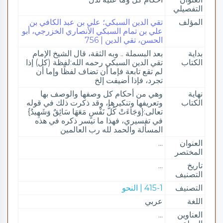
التفصيلي
المؤلف
تقي الدين السبكي؛ علي بن عبد الكافي بن
علي بن تمام السبكي الأنصاري الخزرجي، أبو
الحسن، تقي الدين | 756
بداية
بعد البسملة .. وبه الثقة، قال الشيخ الإمام
الكتاب
تقي الدين السبكي رحمه الله:لفظة (كل) إذا
لم تقع تابعة فإما أن تضاف لفظًا وإما أن
تجرد، فإذا أضيفت إلخ
نهاية
وهي من أحكام كل وصفها والوصف بها
الكتاب
وتعريفها وتنكيرها، وقد ذكرت ذلك في قوله
تعالى:{وَجَاءَتْ كُلُّ نَفْسٍ مَعَهَا سَائِقٌ وَشَهِيدٌ}
في تفسيري، فهذا ما تيسر ذكره في هذه
المسألة والحمد لله رب العالمين
العنوان
...
المختصر
تاريخ
...
التصنيف
التصنيف
415-1 | النحو
اللغة
عربي
العناوين
...