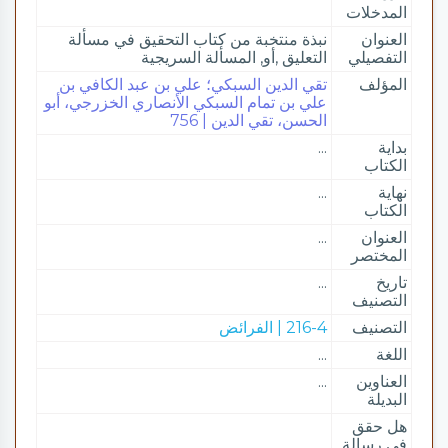
المدخلات
العنوان
نبذة منتخبة من كتاب التحقيق في مسألة
التفصيلي
التعليق ,أو, المسألة السريجية
المؤلف
تقي الدين السبكي؛ علي بن عبد الكافي بن
علي بن تمام السبكي الأنصاري الخزرجي، أبو
الحسن، تقي الدين | 756
بداية
...
الكتاب
نهاية
...
الكتاب
العنوان
...
المختصر
تاريخ
...
التصنيف
التصنيف
216-4 | الفرائض
اللغة
...
العناوين
...
البديلة
هل حقق
في رسالة