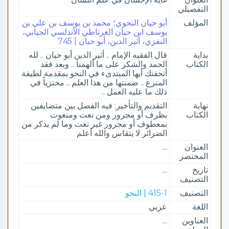
التفصيلي
المؤلف
أبو حيان النحوي؛ محمد بن يوسف بن علي بن
يوسف ابن حيان الغرناطي الأندلسي الجياني،
النفزي، أثير الدين، أبو حيان | 745
بداية
قال الفقيه الإمام .. أثير الدين أبو حيان .. لله
الكتاب
الحمد والشكر على ما ألهمنا .. وبعد فقد
أتحفتك أيها المبتدىء في النحو بمقدمة لطيفة
المنزع .. ضمنتها من هذا العلم .. محتزياً في
ذلك ما عليه العمل ..
نهاية
التقديم والتأخير: فيه الفصل بين متضايفين
الكتاب
بظرف أو مجرور ومن نعت ومنعوت
بمعطوف أو مجرور غير نعت وما لم يذكر من
الضرائر لا ينقاس والله أعلم
العنوان
...
المختصر
تاريخ
...
التصنيف
التصنيف
415-1 | النحو
اللغة
عربي
العناوين
...