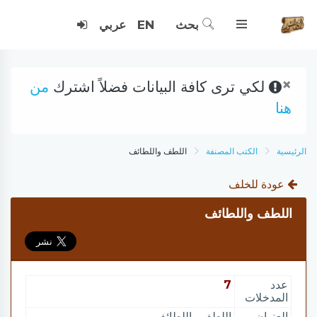
بحث
EN
عربي
×
لكي ترى كافة البيانات فضلاً اشترك
من
هنا
الرئيسية
الكتب المصنفة
اللطف واللطائف
عودة للخلف
اللطف واللطائف
عدد
7
المدخلات
العنوان
اللطف واللطائف