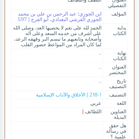
التفصيلي
المؤلف
ابن الجوزي؛ عبد الرحمن بن علي بن محمد
الجوزي القرشي البغدادي، أبو الفرج | 597
بداية
الحمد لله على نعم لا يحصيها العد، وصلى الله
الكتاب
على أشرف من خدمه السعد وعلى آله
وأصحابه وتابعيهم ما تبسم البر وقهقه الرعد،
لما كان المراد من المواعظ حضور القلب
نهاية
...
الكتاب
العنوان
...
المختصر
تاريخ
...
التصنيف
التصنيف
218-1 | الأخلاق والآداب الإسلامية
اللغة
عربي
العناوين
اللطائف
|
البديلة
هل حقق
في رسالة
علمية ؟