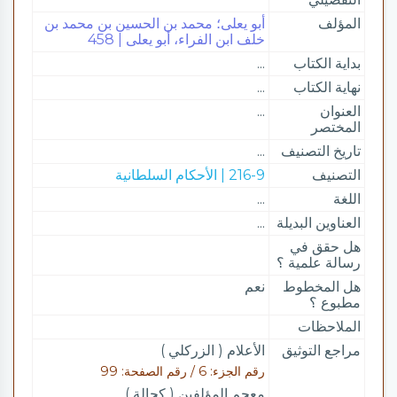
المؤلف
أبو يعلى؛ محمد بن الحسين بن محمد بن
خلف ابن الفراء، أبو يعلى | 458
بداية الكتاب
...
نهاية الكتاب
...
العنوان
...
المختصر
تاريخ التصنيف
...
التصنيف
216-9 | الأحكام السلطانية
اللغة
...
العناوين البديلة
...
هل حقق في
رسالة علمية ؟
هل المخطوط
نعم
مطبوع ؟
الملاحظات
مراجع التوثيق
الأعلام ( الزركلي )
رقم الجزء: 6 / رقم الصفحة: 99
معجم المؤلفين ( كحالة )