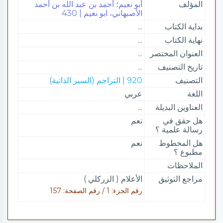
المؤلف
أبو نعيم؛ أحمد بن عبد الله بن أحمد
الأصبهاني، ابو نعيم | 430
بداية الكتاب
...
نهاية الكتاب
...
العنوان المختصر
...
تاريخ التصنيف
...
التصنيف
920 | التراجم (السير الذاتية)
اللغة
عربي
العناوين البديلة
...
هل حقق في
نعم
رسالة علمية ؟
هل المخطوط
نعم
مطبوع ؟
الملاحظات
مراجع التوثيق
الأعلام ( الزركلي )
رقم الجزء: 1 / رقم الصفحة: 157