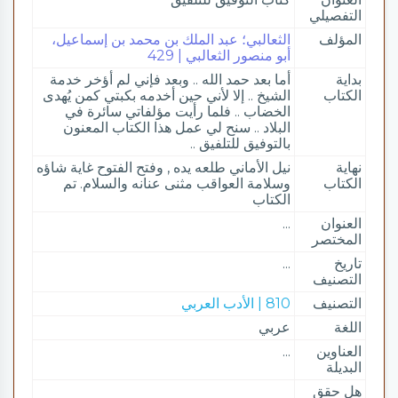
التفصيلي
المؤلف
الثعالبي؛ عبد الملك بن محمد بن إسماعيل،
أبو منصور الثعالبي | 429
بداية
أما بعد حمد الله .. وبعد فإني لم أؤخر خدمة
الكتاب
الشيخ .. إلا لأني حين أخدمه بكبتي كمن يُهدى
الخضاب .. فلما رأيت مؤلفاتي سائرة في
البلاد .. سنح لي عمل هذا الكتاب المعنون
بالتوفيق للتلفيق ..
نهاية
نيل الأماني طلعه يده , وفتح الفتوح غاية شاؤه
الكتاب
وسلامة العواقب مثنى عنانه والسلام. تم
الكتاب
العنوان
...
المختصر
تاريخ
...
التصنيف
التصنيف
810 | الأدب العربي
اللغة
عربي
العناوين
...
البديلة
هل حقق