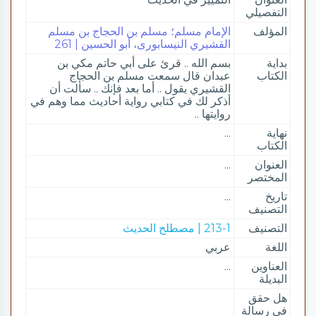
التفصيلي
المؤلف
الإمام مسلم؛ مسلم بن الحجاج بن مسلم
القشيري النيسابورى، أبو الحسين | 261
بداية
بسم الله .. قرئ على أبي حاتم مكي بن
الكتاب
عبدان قال سمعت مسلم بن الحجاج
القشيري يقول .. أما بعد فإنك .. سألت أن
أذكر لك في كتابي رواية أحاديث مما وهم في
روايتها ..
نهاية
...
الكتاب
العنوان
...
المختصر
تاريخ
...
التصنيف
التصنيف
213-1 | مصطلح الحديث
اللغة
عربي
العناوين
...
البديلة
هل حقق
في رسالة