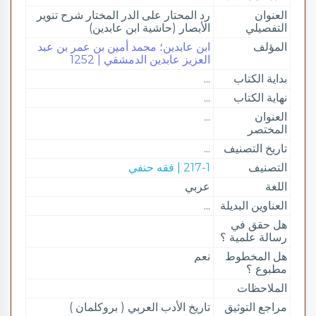
العنوان
رد المحتار على الدر المختار شرح تنوير
التفصيلي
الأبصار (حاشية ابن عابدين)
المؤلف
ابن عابدين؛ محمد أمين بن عمر بن عبد
العزيز عابدين الدمشقي | 1252
بداية الكتاب
...
نهاية الكتاب
...
العنوان
...
المختصر
تاريخ التصنيف
...
التصنيف
217-1 | فقه حنفي
اللغة
عربي
العناوين البديلة
...
هل حقق في
رسالة علمية ؟
هل المخطوط
نعم
مطبوع ؟
الملاحظات
مراجع التوثيق
تاريخ الأدب العربي ( بروكلمان )