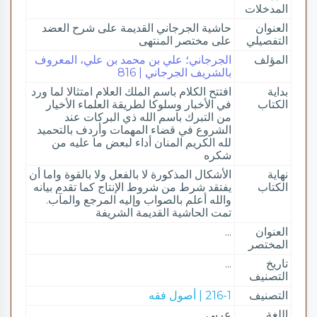
المدخلات
العنوان
حاشية الجرجاني القديمة على شرح العضد
التفصيلي
على مختصر المنتهى
المؤلف
الجرجاني؛ علي بن محمد بن علي، المعروف
بالشريف الجرجاني | 816
بداية
افتتح الكلام باسم الملك العلام امتثالا لما ورد
الكتاب
في الأخبار وسلوكا لطريقة العلماء الأخيار
من التبرك باسم الله ذي البركات عند
الشروع في قضاء المهمات وأردف بالتحميد
لله الكريم المنان أداء لبعض ما عليه من
شكره
نهاية
الأشكال المذكورة لا بالفعل ولا بالقوة واما أن
الكتاب
يفتقد شرط من شروط الإنتاج كما تقدم بيانه
والله أعلم بالصواب وإليه المرجع والمآب.
تمت الحاشية القديمة الشريفة
العنوان
...
المختصر
تاريخ
...
التصنيف
التصنيف
216-1 | أصول فقه
اللغة
عربي