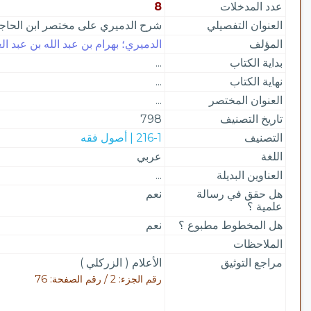
عدد المدخلات
8
العنوان التفصيلي
شرح الدميري على مختصر ابن الحا
المؤلف
الدميري؛ بهرام بن عبد الله بن عبد العز
بداية الكتاب
...
نهاية الكتاب
...
العنوان المختصر
...
تاريخ التصنيف
798
التصنيف
216-1 | أصول فقه
اللغة
عربي
العناوين البديلة
...
هل حقق في رسالة
نعم
علمية ؟
هل المخطوط مطبوع ؟
نعم
الملاحظات
مراجع التوثيق
الأعلام ( الزركلي )
رقم الجزء: 2 / رقم الصفحة: 76