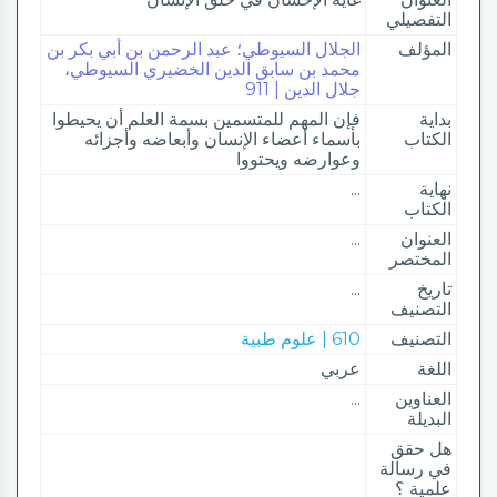
التفصيلي
المؤلف
الجلال السيوطي؛ عبد الرحمن بن أبي بكر بن
محمد بن سابق الدين الخضيري السيوطي،
جلال الدين | 911
بداية
فإن المهم للمتسمين بسمة العلم أن يحيطوا
الكتاب
بأسماء أعضاء الإنسان وأبعاضه وأجزائه
وعوارضه ويحتووا
نهاية
...
الكتاب
العنوان
...
المختصر
تاريخ
...
التصنيف
التصنيف
610 | علوم طبية
اللغة
عربي
العناوين
...
البديلة
هل حقق
في رسالة
علمية ؟