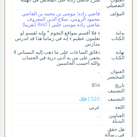
التفصيلي
المؤلف
قاضي زاده؛ موسى بن محمد بن القاضي
محمود الرومي، صلاح الدين المعروف
بقاضي زاده موسى جلبي | 840 (تقريبا)
بداية
﴿ فلا أقسم بمواقع النجوم * وإنه لقسم لو
الكتاب
تعلمون عظيم ﴾ إنه في زماننا هذا قد اندرس
مدارس
نهاية
دقائق الساعات على ما ذهب إليه البستاني لا
الكتاب
يخفى على من به أدنى درية في الحساب
والله أحسب الحاسبين
العنوان
...
المختصر
تاريخ
814
التصنيف
التصنيف
520 | فلك
اللغة
عربي
العناوين
...
البديلة
هل حقق
في رسالة