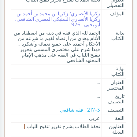
التفصيلي
المؤلف
زكريا الأنصاري؛ زكريا بن محمد بن أحمد بن
زكريا الأنصاري السنيكي المصري الشافعي،
أبو يحيى | 926
بداية
الحمد لله الذي فقه في دينه من اصطفاه من
الكتاب
الأنام وهدى من ارتضاه لفهم ما شرعه من
الأحكام أحمده على جميع نعمائه وأشكره ..
فهذا شرح على مختصري المسمى بتحرير
تنقيح اللباب في الفقه على مذهب الإمام
المجتهد الشافعي
نهاية
...
الكتاب
العنوان
...
المختصر
تاريخ
...
التصنيف
التصنيف
217-3 | فقه شافعي
اللغة
عربي
العناوين
تحفة الطلاب بشرح تقرير تنقيح اللباب
|
البديلة